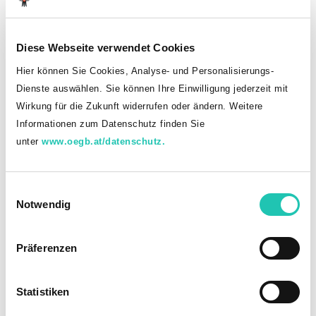
Diese Webseite verwendet Cookies
Hier können Sie Cookies, Analyse- und Personalisierungs-
Dienste auswählen. Sie können Ihre Einwilligung jederzeit mit
Wirkung für die Zukunft widerrufen oder ändern. Weitere
Informationen zum Datenschutz finden Sie
unter
www.oegb.at/datenschutz.
E
Notwendig
i
n
w
Präferenzen
i
l
l
Statistiken
Wien (OTS) -
Norbert Dürnberger, gebürtiger Oberösterreicher,
i
war 25 Jahre lang in der Justizanstalt Garsten tätig, die